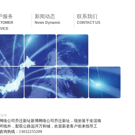
户服务
新闻动态
联系我们
STOMER
News Dynamic
CONTACT US
VICE
/6/9
网络公司乔迁新址新博网络公司乔迁新址，现坐落于友谊南
环线外，梨双公路远洋万和城，欢迎新老客户前来指导工
询热线：13032255209