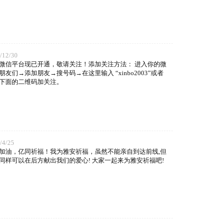
/12/30
微信平台现已开通，敬请关注！添加关注方法： 进入你的微
朋友们→添加朋友→搜号码→在这里输入 “xinbo2003”或者
下面的二维码加关注。
/4/25
加油，亿同祈福！我为雅安祈福，虽然不能亲自到达前线,但
同样可以在后方献出我们的爱心! 大家一起来为雅安祈福吧!