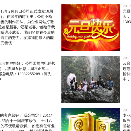
2012
013年2月18日公司正式成立10周
元旦
行。在10年的时间里，公司不断
天，
完善的制作团队。为企业网站打造
130
中，无论是新客户还是老客户都给予我
断进步成长。 我们坚信在今后的
如既往的努力。发挥我们最大的能
加完善优
2011
的新老客户您好： 公司因楼内电路检
云台
1日），故周五休息，周六正常工
连忘
电话：13032255209（陈先
愉快
0
中，
2011
的客户您好： 我公司定于2011年
专业
旅游，结合十一国庆节放假。 十月八
服务
的不便敬请谅解。 如您有任何业
邮箱