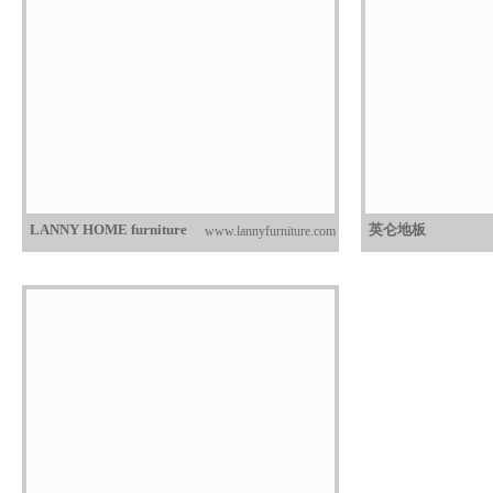
LANNY HOME furniture
英仑地板
www.lannyfurniture.com