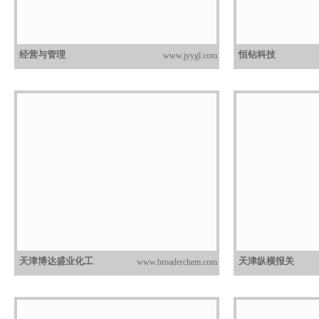
经营与管理
恒钻科技
www.jyygl.com
天津博达盛业化工
天津纵横报关
www.broaderchem.com