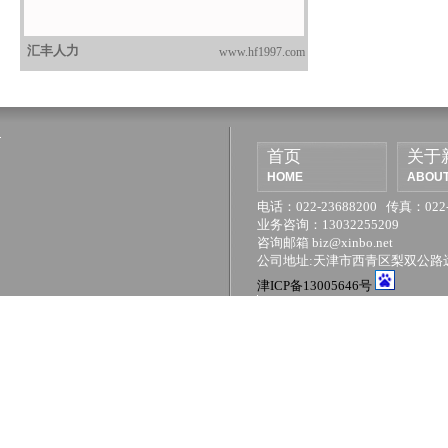
汇丰人力
www.hf1997.com
首页
关于新博
客户案例
HOME
ABOUT XINBO
CUSTOMER CASE
电话：022-23688200 传真：022-23688200
业务咨询：13032255209
咨询邮箱 biz@xinbo.net
公司地址:天津市西青区梨双公路远洋万和城9号楼1701（友谊南路
津ICP备13005646号