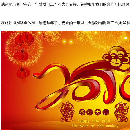
感谢新老客户在这一年对我们工作的大力支持。希望猴年我们的合作可以蒸蒸
在此新博网络全体员工给您拜年了，祝新的一年里：金猴献瑞财源广 银树呈