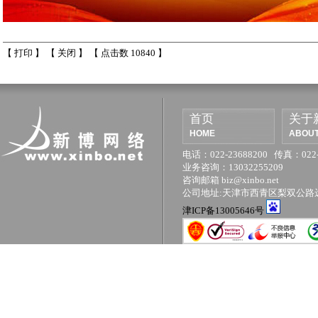
【
打印
】 【
关闭
】 【 点击数 10840 】
首页
关于
HOME
ABOUT
电话：022-23688200 传真：022-
业务咨询：13032255209
咨询邮箱 biz@xinbo.net
公司地址:天津市西青区梨双公路
津ICP备13005646号